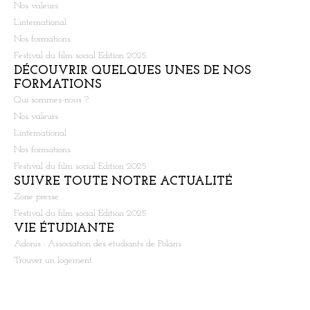
Nos valeurs
L’international
Nos formations
Festival du film social Edition 2025
DÉCOUVRIR QUELQUES UNES DE NOS
FORMATIONS
Qui sommes-nous ?
Nos valeurs
L’international
Nos formations
Festival du film social Edition 2025
SUIVRE TOUTE NOTRE ACTUALITÉ
Zone presse
Festival du film social Edition 2025
VIE ÉTUDIANTE
Adonis : Association des étudiants de Polaris
Trouver un logement