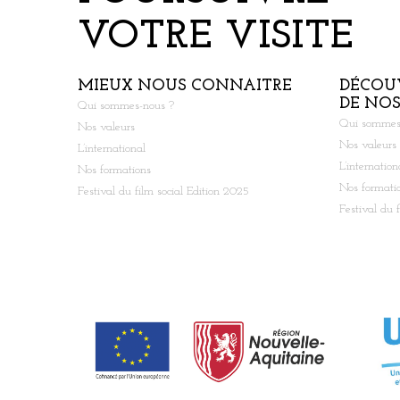
VOTRE VISITE
MIEUX NOUS CONNAITRE
DÉCOU
DE NO
Qui sommes-nous ?
Qui sommes
Nos valeurs
Nos valeurs
L’international
L’internation
Nos formations
Nos formati
Festival du film social Edition 2025
Festival du 