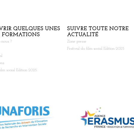
VRIR QUELQUES UNES
SUIVRE TOUTE NOTRE
S FORMATIONS
ACTUALITÉ
-nous ?
Zone presse
Festival du film social Edition 2025
al
ons
film social Edition 2025