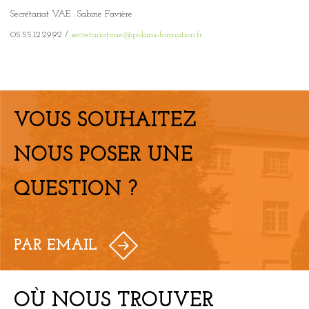
Secrétariat VAE : Sabine Favière
05.55.12.29.92 /
secretariat.vae@polaris-formation.fr
VOUS SOUHAITEZ
NOUS POSER UNE
QUESTION ?
PAR EMAIL
OÙ NOUS TROUVER