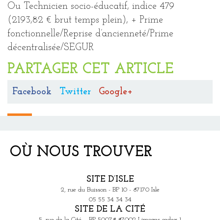
Ou Technicien socio-éducatif, indice 479
(2193,82 € brut temps plein), + Prime
fonctionnelle/Reprise d’ancienneté/Prime
décentralisée/SEGUR
PARTAGER CET ARTICLE
Facebook
Twitter
Google+
OÙ NOUS TROUVER
SITE D’ISLE
2, rue du Buisson - BP 10 - 87170 Isle
05 55 34 34 34
SITE DE LA CITÉ
5, rue de la Cité – BP 50078 87002 Limoges cedex 1