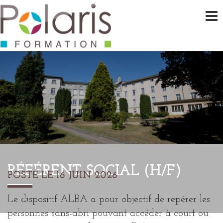
RÉFÉRENT SOCIAL (H/F)
POSTÉ LE 16 JUIN 2026
Le dispositif ALBA a pour objectif de repérer les
personnes sans-abri pouvant accéder à court ou